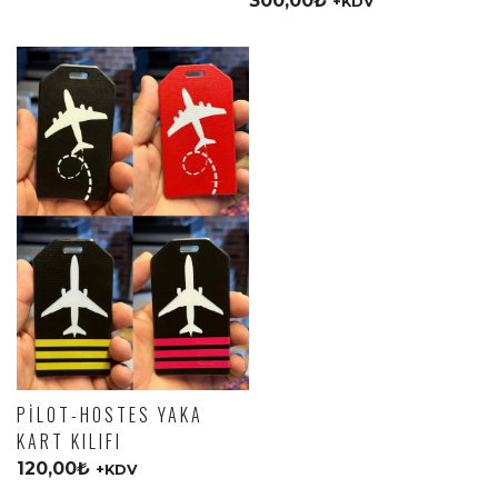
300,00
₺
+KDV
PILOT-HOSTES YAKA
KART KILIFI
120,00
₺
+KDV