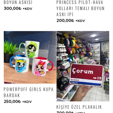
BOYUN ASKISI
PRINCESS PILOT-HAVA
YOLLARI TEMALI BOYUN
300,00
₺
+KDV
ASKI İPI
200,00
₺
+KDV
POWERPUFF GIRLS KUPA
BARDAK
250,00
₺
+KDV
KIŞIYE ÖZEL PLAKALIK