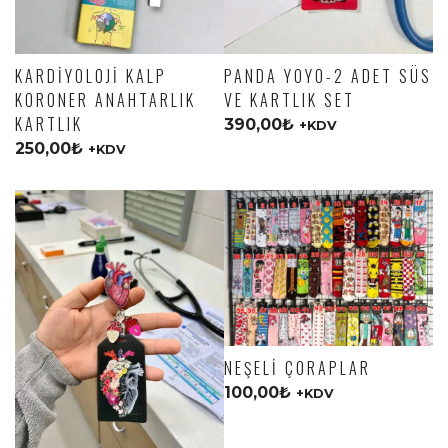
KARDIYOLOJI KALP
PANDA YOYO-2 ADET SÜS
KORONER ANAHTARLIK
VE KARTLIK SET
KARTLIK
390,00
₺
+KDV
250,00
₺
+KDV
NEŞELI ÇORAPLAR
100,00
₺
+KDV