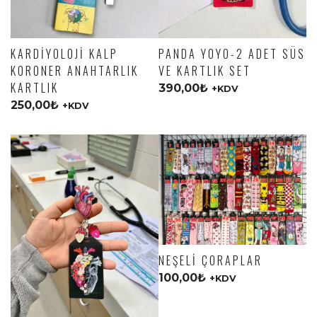
KARDIYOLOJI KALP
PANDA YOYO-2 ADET SÜS
KORONER ANAHTARLIK
VE KARTLIK SET
KARTLIK
390,00
₺
+KDV
250,00
₺
+KDV
NEŞELI ÇORAPLAR
100,00
₺
+KDV