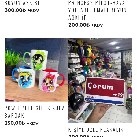
BOYUN ASKISI
PRINCESS PILOT-HAVA
YOLLARI TEMALI BOYUN
300,00
₺
+KDV
ASKI İPI
200,00
₺
+KDV
POWERPUFF GIRLS KUPA
BARDAK
250,00
₺
+KDV
KIŞIYE ÖZEL PLAKALIK