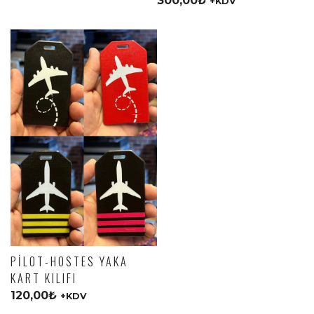
300,00
₺
+KDV
PILOT-HOSTES YAKA
KART KILIFI
120,00
₺
+KDV