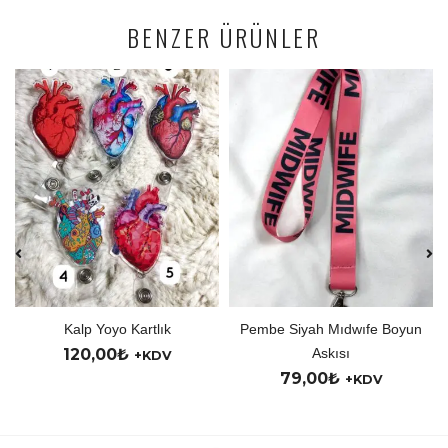
BENZER ÜRÜNLER
Kalp Yoyo Kartlık
Pembe Siyah Mıdwıfe Boyun
Ki
120,00
₺
Askısı
15
+KDV
79,00
₺
+KDV