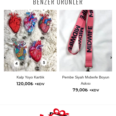
BENZER ÜRÜNLER
 Kartlık
Pembe Siyah Mıdwıfe Boyun
Kişiye Özel
₺
Askısı
150,00
₺
+KDV
+
79,00
₺
+KDV