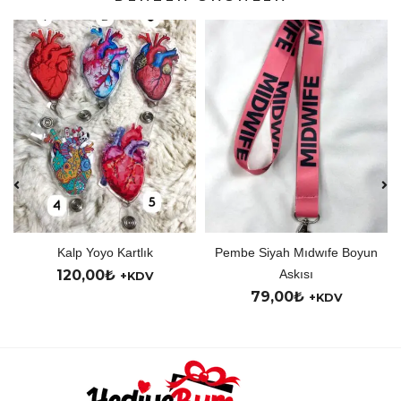
artlık
Pembe Siyah Mıdwıfe Boyun
Kişiye Özel Y
Askısı
150,00
₺
+KDV
+K
79,00
₺
+KDV