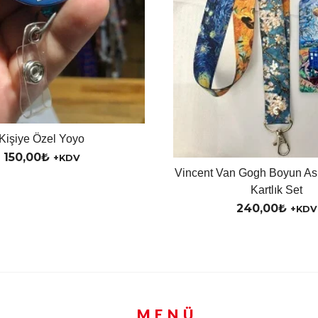
Kişiye Özel Yoyo
150,00
₺
+KDV
Vincent Van Gogh Boyun Ask
Kartlık Set
240,00
₺
+KDV
MENÜ