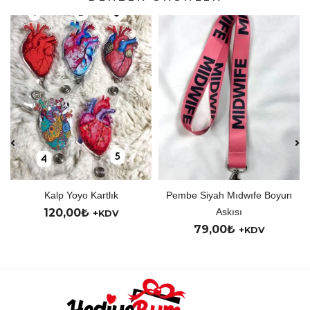
Kalp Yoyo Kartlık
Pembe Siyah Mıdwıfe Boyun
120,00
₺
Askısı
+KDV
79,00
₺
+KDV