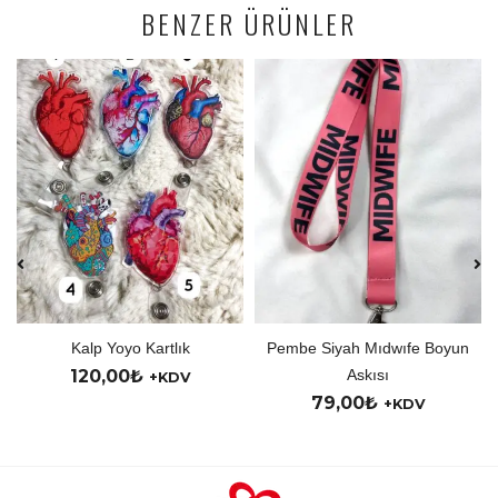
BENZER ÜRÜNLER
Kalp Yoyo Kartlık
Pembe Siyah Mıdwıfe Boyun
120,00
₺
Askısı
+KDV
79,00
₺
+KDV