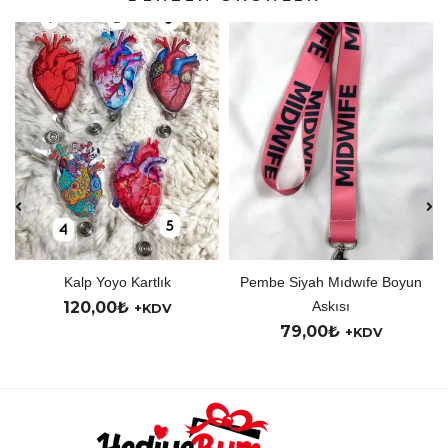
yo Kartlık
Pembe Siyah Mıdwıfe Boyun
Kişiye Öz
0
₺
Askısı
150,00
₺
+KDV
79,00
₺
+KDV