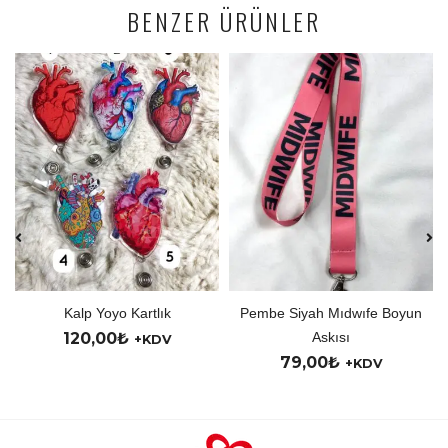
BENZER ÜRÜNLER
Kalp Yoyo Kartlık
Pembe Siyah Mıdwıfe Boyun
120,00
₺
Askısı
+KDV
79,00
₺
+KDV