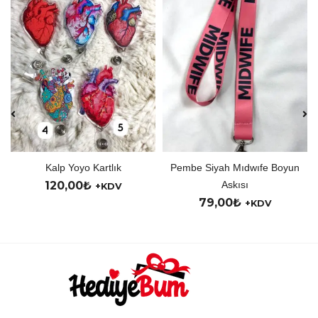
Kalp Yoyo Kartlık
Pembe Siyah Mıdwıfe Boyun
120,00
₺
Askısı
+KDV
79,00
₺
+KDV