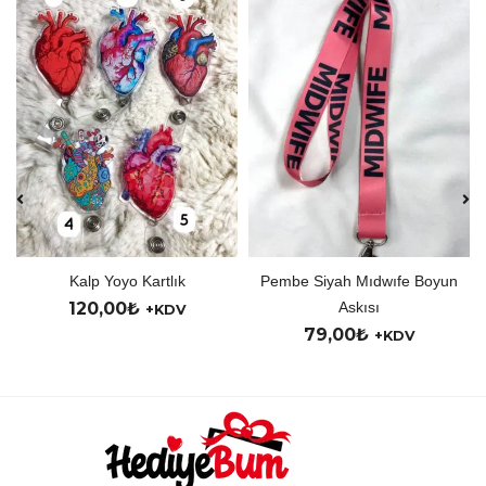
Kalp Yoyo Kartlık
Pembe Siyah Mıdwıfe Boyun
120,00
₺
Askısı
+KDV
79,00
₺
+KDV