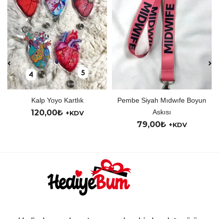
Kalp Yoyo Kartlık
Pembe Siyah Mıdwıfe Boyun
120,00
₺
Askısı
+KDV
79,00
₺
+KDV