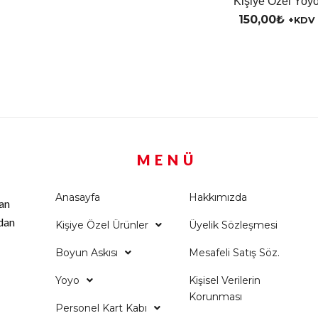
Kişiye Özel Yoy
150,00
₺
+KDV
MENÜ
Anasayfa
Hakkımızda
an
rdan
Kişiye Özel Ürünler
Üyelik Sözleşmesi
Boyun Askısı
Mesafeli Satış Söz.
Yoyo
Kişisel Verilerin
Korunması
Personel Kart Kabı