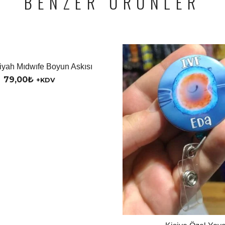
BENZER ÜRÜNLER
yah Mıdwıfe Boyun Askısı
79,00
₺
+KDV