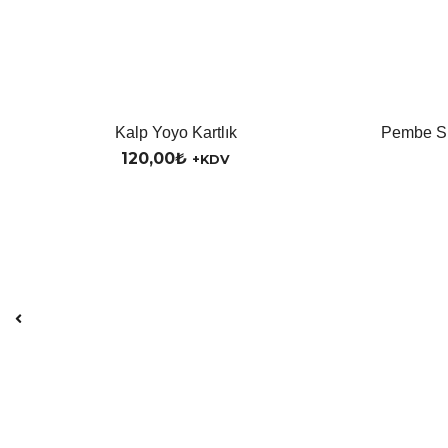
Kalp Yoyo Kartlık
Pembe Si
120,00
₺
+KDV