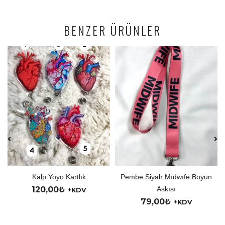
BENZER ÜRÜNLER
tlık
Pembe Siyah Mıdwıfe Boyun
Kişiye Özel Yoy
Askısı
150,00
₺
KDV
+KD
79,00
₺
+KDV