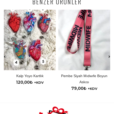
BENZER ÜRÜNLER
Kalp Yoyo Kartlık
Pembe Siyah Mıdwıfe Boyun
120,00
₺
Askısı
+KDV
79,00
₺
+KDV