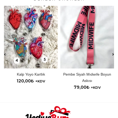
Kalp Yoyo Kartlık
Pembe Siyah Mıdwıfe Boyun
120,00
₺
Askısı
+KDV
79,00
₺
+KDV