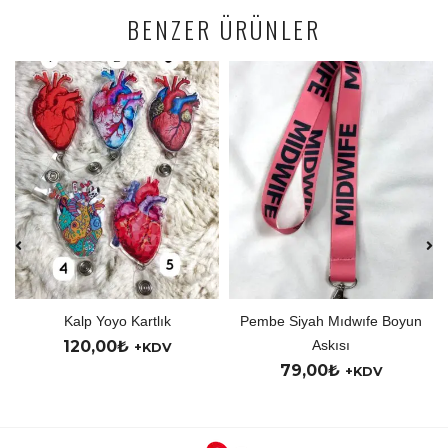
BENZER ÜRÜNLER
Kalp Yoyo Kartlık
Pembe Siyah Mıdwıfe Boyun
120,00
₺
Askısı
+KDV
79,00
₺
+KDV