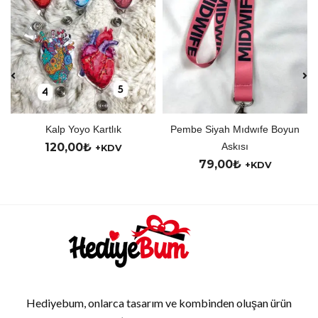
yo Kartlık
Pembe Siyah Mıdwıfe Boyun
Kişiye Öz
0
₺
Askısı
150,00
₺
+KDV
79,00
₺
+KDV
Hediyebum, onlarca tasarım ve kombinden oluşan ürün