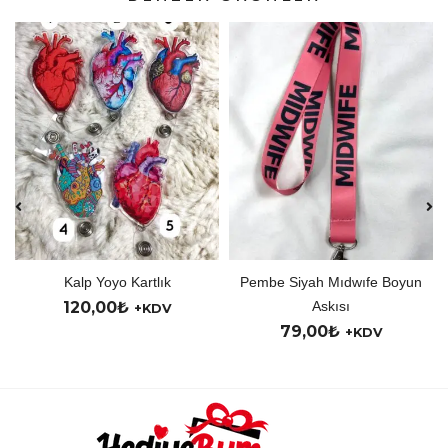
Kalp Yoyo Kartlık
Pembe Siyah Mıdwıfe Boyun
120,00
₺
Askısı
+KDV
79,00
₺
+KDV